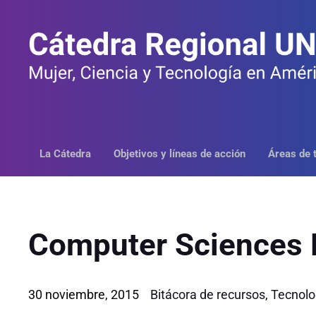
Saltar
al
contenido
La Cátedra
Objetivos y líneas de acción
Áreas de 
Computer Sciences 
30 noviembre, 2015
Bitácora de recursos
,
Tecnolo