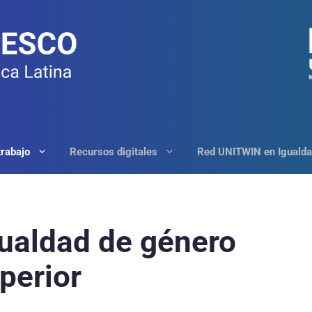
trabajo
Recursos digitales
Red UNITWIN en Igualda
igualdad de género
perior