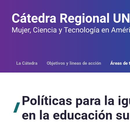
Saltar
al
contenido
La Cátedra
Objetivos y líneas de acción
Áreas de 
Políticas para la 
en la educación su