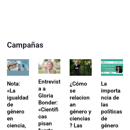
Campañas
Entrevist
Nota:
¿Cómo
La
a a
«La
se
importa
Gloria
igualdad
relacion
ncia de
Bonder:
de
an
las
«Científi
género
género y
políticas
cas
en
ciencias
de
pisan
ciencia,
? Las
género