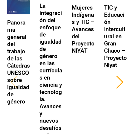
La
Mujeres
TIC y
integraci
Indígena
Educaci
ón del
s y TIC –
ón
Panora
enfoque
Avances
Intercult
ma
de
del
ural en
general
igualdad
Proyecto
Gran
del
de
NIYAT
Chaco –
trabajo
género
Proyecto
de las
en las
Niyat
Cátedras
currícula
UNESCO
s en
sobre
ciencia y
igualdad
tecnolog
de
ía.
género
Avances
y
nuevos
desafíos