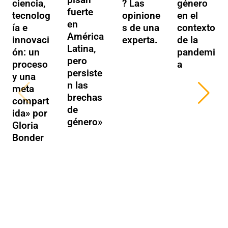
ciencia,
? Las
género
fuerte
tecnolog
opinione
en el
en
ía e
s de una
contexto
América
innovaci
experta.
de la
Latina,
ón: un
pandemi
pero
proceso
a
persiste
y una
n las
meta
brechas
compart
de
ida» por
género»
Gloria
Bonder