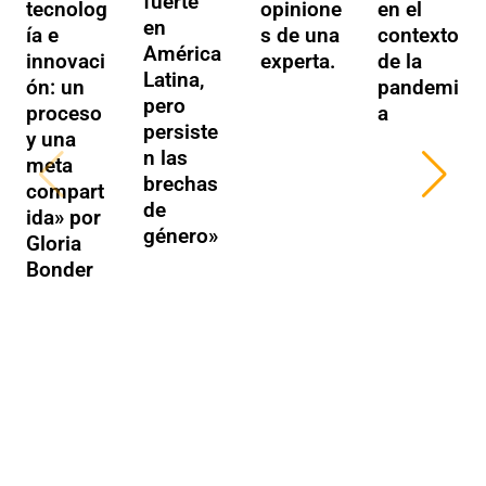
fuerte
tecnolog
opinione
en el
en
ía e
s de una
contexto
América
innovaci
experta.
de la
Latina,
ón: un
pandemi
pero
proceso
a
persiste
y una
n las
meta
brechas
compart
de
ida» por
género»
Gloria
Bonder