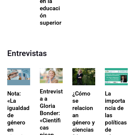
en la
educaci
ón
superior
Entrevistas
Entrevist
Nota:
¿Cómo
La
a a
«La
se
importa
Gloria
igualdad
relacion
ncia de
Bonder:
de
an
las
«Científi
género
género y
políticas
cas
en
ciencias
de
pisan