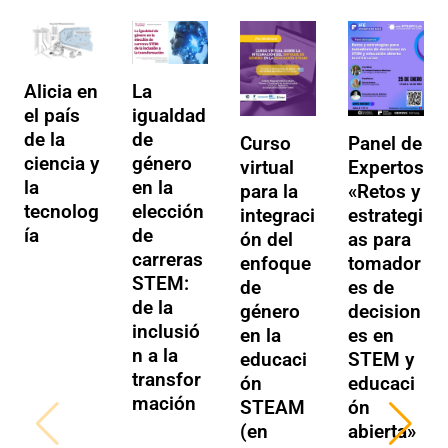
La
Alicia en
igualdad
el país
de
de la
Curso
Panel de
género
ciencia y
virtual
Expertos
en la
la
para la
«Retos y
elección
tecnolog
integraci
estrategi
de
ía
ón del
as para
carreras
enfoque
tomador
STEM:
de
es de
de la
género
decision
inclusió
en la
es en
n a la
educaci
STEM y
transfor
ón
educaci
mación
STEAM
ón
(en
abierta»