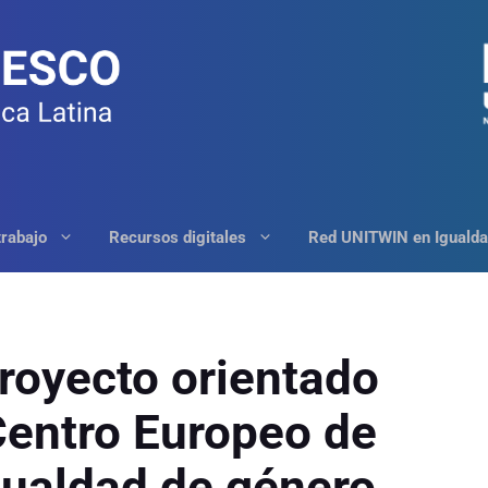
trabajo
Recursos digitales
Red UNITWIN en Igualda
royecto orientado
Centro Europeo de
gualdad de género