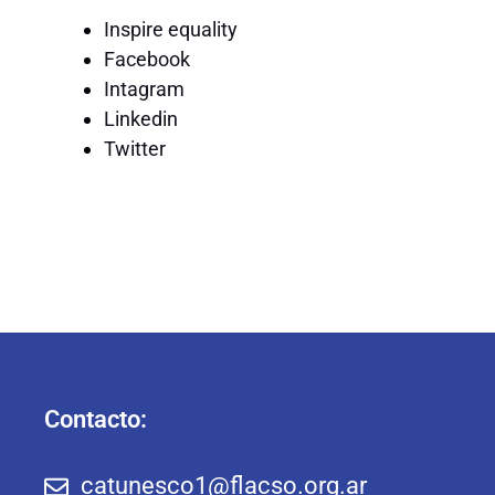
Inspire equality
Facebook
Intagram
Linkedin
Twitter
Contacto:
catunesco1@flacso.org.ar