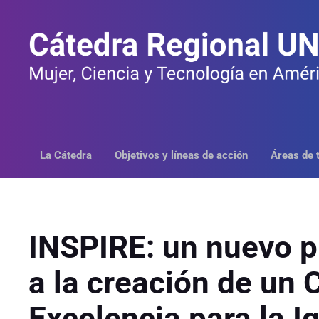
Saltar
al
contenido
La Cátedra
Objetivos y líneas de acción
Áreas de 
INSPIRE: un nuevo p
a la creación de un 
Excelencia para la I