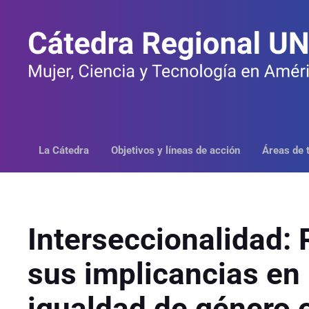
Saltar
al
contenido
La Cátedra
Objetivos y líneas de acción
Áreas de 
Interseccionalidad: 
sus implicancias en 
igualdad de género 