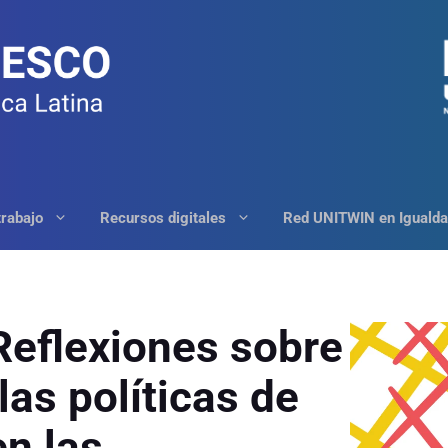
trabajo
Recursos digitales
Red UNITWIN en Igualda
Reflexiones sobre
las políticas de
en las