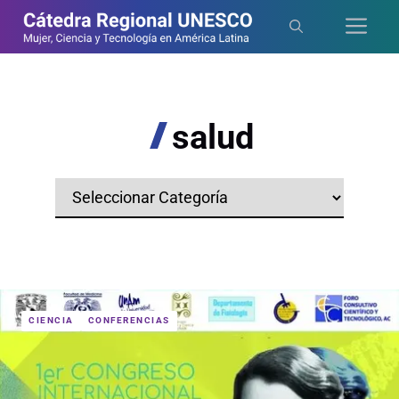
Saltar
Me
al
contenido
salud
Categorías
CIENCIA
CONFERENCIAS