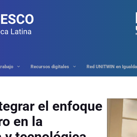
trabajo
Recursos digitales
Red UNITWIN en Igualda
tegrar el enfoque
o en la
a y tecnológica