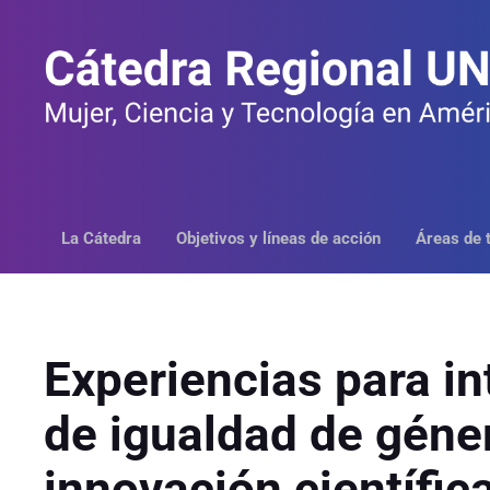
Saltar
al
contenido
La Cátedra
Objetivos y líneas de acción
Áreas de 
Experiencias para in
de igualdad de géner
innovación científic