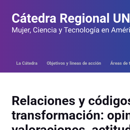
Saltar
al
contenido
La Cátedra
Objetivos y líneas de acción
Áreas de 
Relaciones y código
transformación: opi
valoraciones, actitu