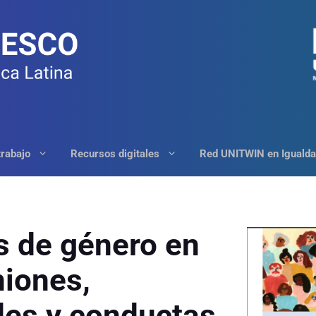
trabajo
Recursos digitales
Red UNITWIN en Igualda
s de género en
niones,
des y conductas