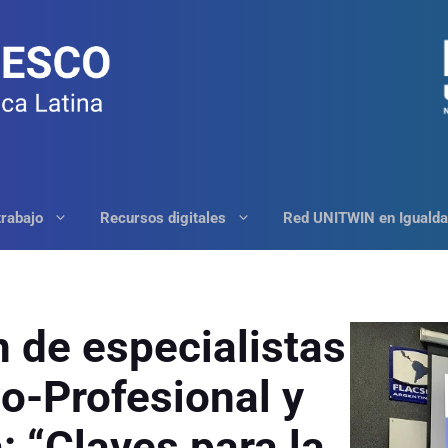
trabajo
Recursos digitales
Red UNITWIN en Igualda
n de especialistas
o-Profesional y
: “Claves para la