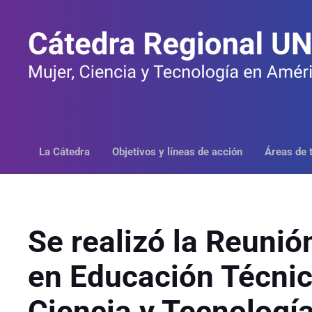
Saltar
al
contenido
La Cátedra
Objetivos y líneas de acción
Áreas de 
Se realizó la Reunió
en Educación Técnic
Ciencia y Tecnología