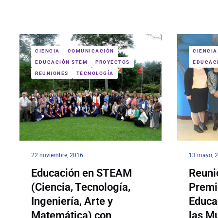
CIENCIA
COMUNICACIÓN
CIENCIA
EDUCACIÓN STEM
PROYECTOS
EDUCAC
REUNIONES
TECNOLOGÍA
22 noviembre, 2016
13 mayo, 
Educación en STEAM
Reuni
(Ciencia, Tecnología,
Premi
Ingeniería, Arte y
Educa
Matemática) con
las M