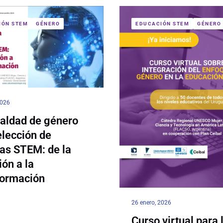
IÓN STEM
GÉNERO
EDUCACIÓN STEM
GÉNERO
2026
ualdad de género
elección de
ras STEM: de la
ión a la
formación
26 enero, 2026
Curso virtual para 