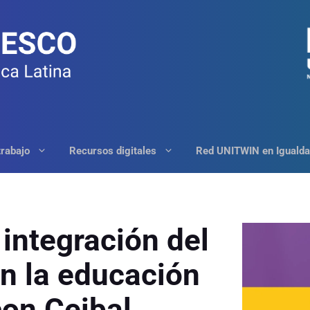
trabajo
Recursos digitales
Red UNITWIN en Igualda
 integración del
n la educación
on Ceibal,