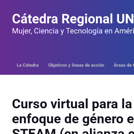
Saltar
al
contenido
La Cátedra
Objetivos y líneas de acción
Áreas de 
Curso virtual para la
enfoque de género e
STEAM (en alianza c