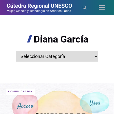
Saltar
Me
al
contenido
Diana García
Categorías
COMUNICACIÓN